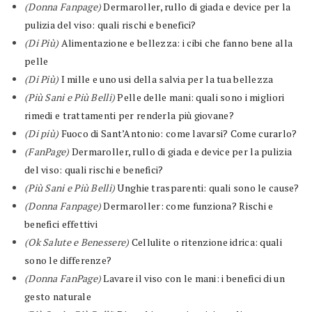
(Donna Fanpage)
Dermaroller, rullo di giada e device per la
pulizia del viso: quali rischi e benefici?
(Di Più)
Alimentazione e bellezza: i cibi che fanno bene alla
pelle
(Di Più)
I mille e uno usi della salvia per la tua bellezza
(Più Sani e Più Belli)
Pelle delle mani: quali sono i migliori
rimedi e trattamenti per renderla più giovane?
(Di più)
Fuoco di Sant’Antonio: come lavarsi? Come curarlo?
(FanPage)
Dermaroller, rullo di giada e device per la pulizia
del viso: quali rischi e benefici?
(Più Sani e Più Belli)
Unghie trasparenti: quali sono le cause?
(Donna Fanpage)
Dermaroller: come funziona? Rischi e
benefici effettivi
(Ok Salute e Benessere)
Cellulite o ritenzione idrica: quali
sono le differenze?
(Donna FanPage)
Lavare il viso con le mani: i benefici di un
gesto naturale