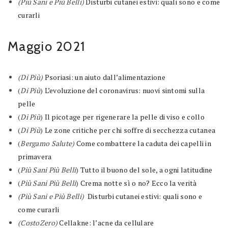
(Più Sani e Più Belli)
Disturbi cutanei estivi: quali sono e come
curarli
Maggio 2021
(Di Più)
Psoriasi: un aiuto dall’alimentazione
(
Di Più
)
L’evoluzione del coronavirus: nuovi sintomi sulla
pelle
(
Di Più
)
Il picotage per rigenerare la pelle di viso e collo
(
Di Più
)
Le zone critiche per chi soffre di secchezza cutanea
(
Bergamo Salute)
Come combattere la caduta dei capelli in
primavera
(
Più Sani Più Belli
)
Tutto il buono del sole, a ogni latitudine
(
Più Sani Più Belli
)
Crema notte sì o no? Ecco la verità
(Più Sani e Più Belli)
Disturbi cutanei estivi: quali sono e
come curarli
(CostoZero)
Cellakne: l’acne da cellulare