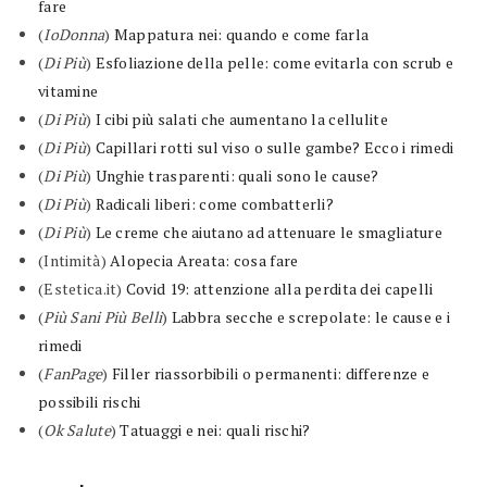
fare
(
IoDonna
)
Mappatura nei: quando e come farla
(
Di Più
)
Esfoliazione della pelle: come evitarla con scrub e
vitamine
(
Di Più
)
I cibi più salati che aumentano la cellulite
(
Di Più
)
Capillari rotti sul viso o sulle gambe? Ecco i rimedi
(
Di Più
)
Unghie trasparenti: quali sono le cause?
(
Di Più
)
Radicali liberi: come combatterli?
(
Di Più
)
Le creme che aiutano ad attenuare le smagliature
(
Intimità
)
Alopecia Areata: cosa fare
(
Estetica.it
)
Covid 19: attenzione alla perdita dei capelli
(
Più Sani Più Belli
)
Labbra secche e screpolate: le cause e i
rimedi
(
FanPage
)
Filler riassorbibili o permanenti: differenze e
possibili rischi
(
Ok Salute
)
Tatuaggi e nei: quali rischi?