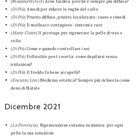
(
MammaStyle.it
)
Acne tardiva: perché è sempre più diffusa?
(Di Più
)
4 modi per ridurre le rughe del collo
(Di Più
)
Prurito diffuso, prurito localizzato: cause e rimedi
(
Di Più
)
Il mollusco contagioso: sintomi e cure
(
Marie Claire
)
Il picotage per rigenerare la pelle di viso e
collo
(
Di Più)
Come e quando controllare i nei
(
Di Più)
Follicolite post ceretta: come depilarsi senza
irritazioni?
(
Di Più
)
Il freddo fa bene ai capelli?
(
Encanto Live)
Medicina estetica? Sempre più richiesta come
dono di Natale
Dicembre 2021
(
La Provincia
)
Rigenerazione cutanea su misura: per ogni
pelle la sua soluzione