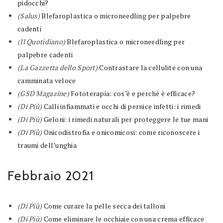
pidocchi?
(Salus)
Blefaroplastica o microneedling per palpebre
cadenti
(Il Quotidiano)
Blefaroplastica o microneedling per
palpebre cadenti
(La Gazzetta dello Sport)
Contrastare la cellulite con una
camminata veloce
(GSD Magazine)
Fototerapia: cos’è e perché è efficace?
(Di Più)
Calli infiammati e occhi di pernice infetti: i rimedi
(Di Più)
Geloni: i rimedi naturali per proteggere le tue mani
(Di Più)
Onicodistrofia e onicomicosi: come riconoscere i
traumi dell’unghia
Febbraio 2021
(Di Più)
Come curare la pelle secca dei talloni
(Di Più)
Come eliminare le occhiaie con una crema efficace