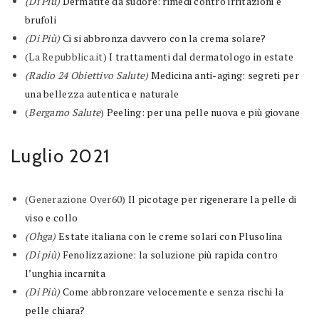
(Di Più)
Dermatite da sudore: rimedi contro irritazioni e
brufoli
(Di Più)
Ci si abbronza davvero con la crema solare?
(La Repubblica.it)
I trattamenti dal dermatologo in estate
(Radio 24 Obiettivo Salute)
Medicina anti-aging: segreti per
una bellezza autentica e naturale
(
Bergamo Salute
)
Peeling: per una pelle nuova e più giovane
Luglio 2021
(Generazione Over60)
Il picotage per rigenerare la pelle di
viso e collo
(Ohga)
Estate italiana con le creme solari con Plusolina
(Di più)
Fenolizzazione: la soluzione più rapida contro
l’unghia incarnita
(Di Più)
Come abbronzare velocemente e senza rischi la
pelle chiara?