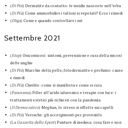
(
Di Più
)
Dermatite da contatto: le insidie nascoste nell’erba
(
Di Più
)
Come ammorbidire i talloni screpolati? Ecco i rimedi
(
Ohga
)
Come e quando controllare i nei
Settembre 2021
(
Stop
)
Onicomicosi: sintomi, prevenzione e cura della micosi
delle unghie
(
Di Più
)
Macchie della pelle, fotodermatite e profumo: cause
e rimedi
(
Di Più
)
Cheilite: come si manifesta e come si cura
(
Panorama
)
Filler all’acido ialuronico e terapie con luce: i
trattamenti estetici più richiesti con la pandemia
(
Il Democratico
)
Meghan, lo stress si riflette sui capelli
(
Di Più
)
Verruche: gli accorgimenti per prevenirle
(La
Gazzetta dello Sport
)
Punture di medusa: cosa fare e non