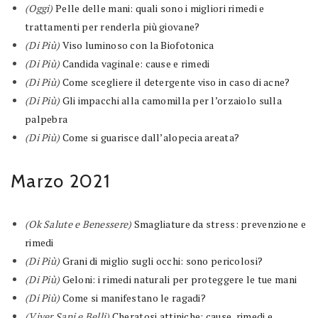
(Oggi)
Pelle delle mani: quali sono i migliori rimedi e
trattamenti per renderla più giovane?
(Di Più)
Viso luminoso con la Biofotonica
(Di Più)
Candida vaginale: cause e rimedi
(Di Più)
Come scegliere il detergente viso in caso di acne?
(Di Più)
Gli impacchi alla camomilla per l’orzaiolo sulla
palpebra
(Di Più)
Come si guarisce dall’alopecia areata?
Marzo 2021
(Ok Salute e Benessere)
Smagliature da stress: prevenzione e
rimedi
(Di Più)
Grani di miglio sugli occhi: sono pericolosi?
(Di Più)
Geloni: i rimedi naturali per proteggere le tue mani
(Di Più)
Come si manifestano le ragadi?
(Viver Sani e Belli)
Cheratosi attiniche: cause, rimedi e