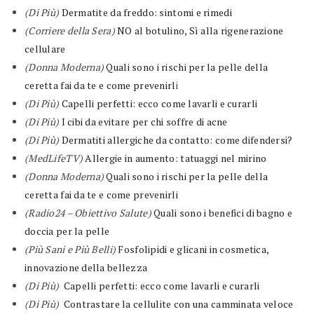
(Di Più)
Dermatite da freddo: sintomi e rimedi
(Corriere della Sera)
NO al botulino, Sì alla rigenerazione
cellulare
(Donna Moderna)
Quali sono i rischi per la pelle della
ceretta fai da te e come prevenirl
i
(Di Più)
Capelli perfetti: ecco come lavarli e curarli
(Di Più)
I cibi da evitare per chi soffre di acne
(Di Più)
Dermatiti allergiche da contatto: come difendersi?
(MedLifeTV)
Allergie in aumento: tatuaggi nel mirino
(Donna Moderna)
Quali sono i rischi per la pelle della
ceretta fai da te e come prevenirli
(Radio24 – Obiettivo Salute)
Quali sono i benefici di bagno e
doccia per la pelle
(Più Sani e Più Belli)
Fosfolipidi e glicani in cosmetica,
innovazione della bellezza
(Di Più)
Capelli perfetti: ecco come lavarli e curarli
(Di Più)
Contrastare la cellulite con una camminata veloce