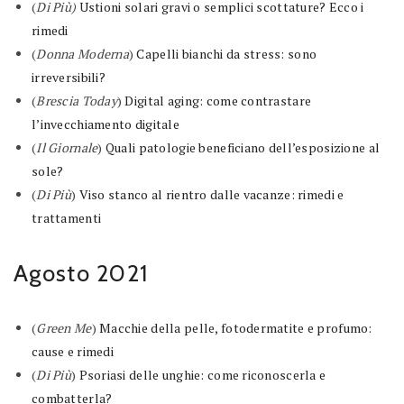
(
Di Più)
Ustioni solari gravi o semplici scottature? Ecco i
rimedi
(
Donna Moderna
)
Capelli bianchi da stress: sono
irreversibili?
(
Brescia Today
)
Digital aging: come contrastare
l’invecchiamento digitale
(
Il Giornale
)
Quali patologie beneficiano dell’esposizione al
sole?
(
Di Più
)
Viso stanco al rientro dalle vacanze: rimedi e
trattamenti
Agosto 2021
(
Green Me
)
Macchie della pelle, fotodermatite e profumo:
cause e rimedi
(
Di Più
)
Psoriasi delle unghie: come riconoscerla e
combatterla?