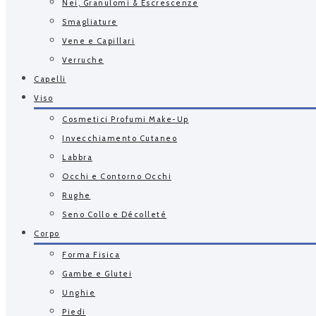
Nei, Granulomi & Escrescenze
Smagliature
Vene e Capillari
Verruche
Capelli
Viso
Cosmetici Profumi Make-Up
Invecchiamento Cutaneo
Labbra
Occhi e Contorno Occhi
Rughe
Seno Collo e Décolleté
Corpo
Forma Fisica
Gambe e Glutei
Unghie
Piedi