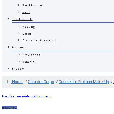
Parti Intime
Mani
Trattamenti
Peeling
Laser
Trattamenti estetici
Mamma
Gravidanza
Bambini
Freddo
Home
/
Cura del Corpo
/
Cosmetici Profumi Make-Up
/
Psoriasi: un aiuto dall'alimen..
READING