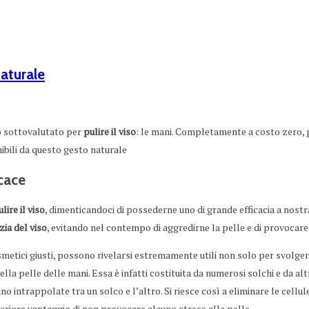
naturale
o sottovalutato per
pulire il viso
: le mani. Completamente a costo zero, p
nibili da questo gesto naturale
icace
lire il viso
, dimenticandoci di possederne uno di grande efficacia a nostra
zia del viso
, evitando nel contempo di aggredirne la pelle e di provocar
osmetici giusti, possono rivelarsi estremamente utili non solo per svolge
della pelle delle mani. Essa è infatti costituita da numerosi solchi e da 
tino intrappolate tra un solco e l’altro. Si riesce così a eliminare le cel
lteriore vantaggio di non provocare alcuno stress alla pelle.