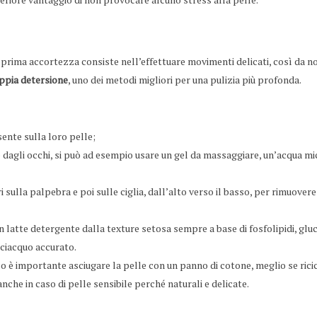
 prima accortezza consiste nell’effettuare movimenti delicati, così da no
ppia detersione
, uno dei metodi migliori per una pulizia più profonda.
ente sulla loro pelle;
p dagli occhi, si può ad esempio usare un gel da massaggiare, un’acqua mi
sulla palpebra e poi sulle ciglia, dall’alto verso il basso, per rimuovere 
 un latte detergente dalla texture setosa sempre a base di fosfolipidi, gl
sciacquo accurato.
so è importante asciugare la pelle con un panno di cotone, meglio se rici
nche in caso di pelle sensibile perché naturali e delicate.