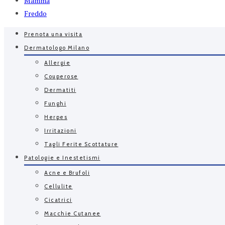
Mamma
Freddo
Prenota una visita
Dermatologo Milano
Allergie
Couperose
Dermatiti
Funghi
Herpes
Irritazioni
Tagli Ferite Scottature
Patologie e Inestetismi
Acne e Brufoli
Cellulite
Cicatrici
Macchie Cutanee