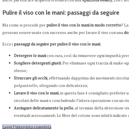
Pulire il viso con le mani: passaggi da seguire
Ma come si procede per
pulire il viso con le mani in modo corretto
? La
possono essere usate con successo anche per lavare il viso con una
do
Ecco i
passaggi da seguire per pulire il viso con le mani
:
Detergere le mani
con cura, così da rimuovere ogni impurità pres
Scegliere detergenti giusti
. Per eliminare ogni traccia di make-u
oleoso;
Struccare gli occhi
, effettuando dapprima dei movimenti circolari 
polpastrello, sfregando con delicatezza;
Lavare il viso con le mani
, in questa fase è consigliato preferire
circolari delle mani e concludendo l’intera operazione con un ri
Asciugare delicatamente la pelle
, al termine della detersione vi
eventuali arrossamenti. Le fibre del cotone sono infatti indicate a
Leggi l’intervista completa