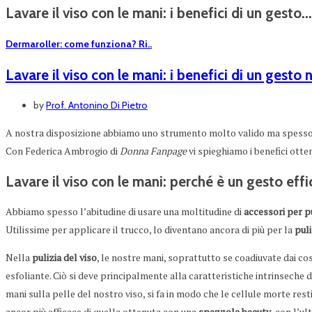
Lavare il viso con le mani: i benefici di un gesto...
Dermaroller: come funziona? Ri..
Lavare il viso con le mani: i benefici di un gesto 
by
Prof. Antonino Di Pietro
A nostra disposizione abbiamo uno strumento molto valido ma spess
Con Federica Ambrogio di
Donna Fanpage
vi spieghiamo i benefici otte
Lavare il viso con le mani: perché è un gesto eff
Abbiamo spesso l’abitudine di usare una moltitudine di
accessori per pu
Utilissime per applicare il trucco, lo diventano ancora di più per la
puli
Nella
pulizia del viso
, le nostre mani, soprattutto se coadiuvate dai c
esfoliante. Ciò si deve principalmente alla caratteristiche intrinseche 
mani sulla pelle del nostro viso, si fa in modo che le cellule morte res
ancor più efficace di quella ottenuta con una
spazzola beauty
, con l’u