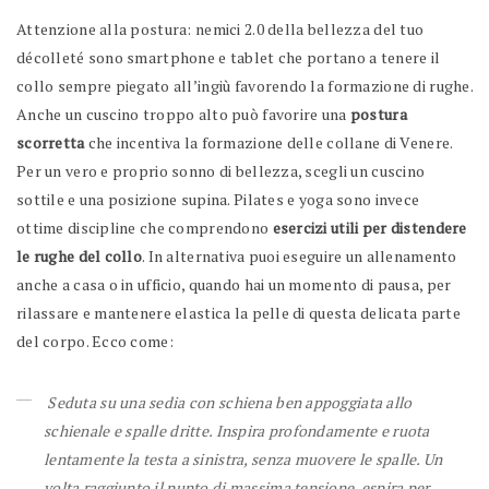
Attenzione alla postura: nemici 2.0 della bellezza del tuo
décolleté sono smartphone e tablet che portano a tenere il
collo sempre piegato all’ingiù favorendo la formazione di rughe.
Anche un cuscino troppo alto può favorire una
postura
scorretta
che incentiva la formazione delle collane di Venere.
Per un vero e proprio sonno di bellezza, scegli un cuscino
sottile e una posizione supina. Pilates e yoga sono invece
ottime discipline che comprendono
esercizi utili per distendere
le rughe del collo
. In alternativa puoi eseguire un allenamento
anche a casa o in ufficio, quando hai un momento di pausa, per
rilassare e mantenere elastica la pelle di questa delicata parte
del corpo. Ecco come:
Seduta su una sedia con schiena ben appoggiata allo
schienale e spalle dritte. Inspira profondamente e ruota
lentamente la testa a sinistra, senza muovere le spalle. Un
volta raggiunto il punto di massima tensione, espira per