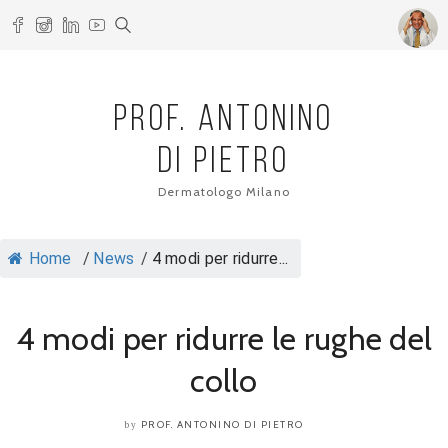
PROF. ANTONINO
DI PIETRO
Dermatologo Milano
Home
/
News
/
4 modi per ridurre...
4 modi per ridurre le rughe del
collo
PROF. ANTONINO DI PIETRO
by