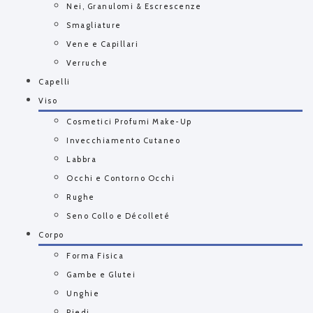
Nei, Granulomi & Escrescenze
Smagliature
Vene e Capillari
Verruche
Capelli
Viso
Cosmetici Profumi Make-Up
Invecchiamento Cutaneo
Labbra
Occhi e Contorno Occhi
Rughe
Seno Collo e Décolleté
Corpo
Forma Fisica
Gambe e Glutei
Unghie
Piedi