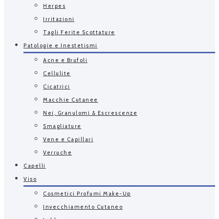
Herpes
Irritazioni
Tagli Ferite Scottature
Patologie e Inestetismi
Acne e Brufoli
Cellulite
Cicatrici
Macchie Cutanee
Nei, Granulomi & Escrescenze
Smagliature
Vene e Capillari
Verruche
Capelli
Viso
Cosmetici Profumi Make-Up
Invecchiamento Cutaneo