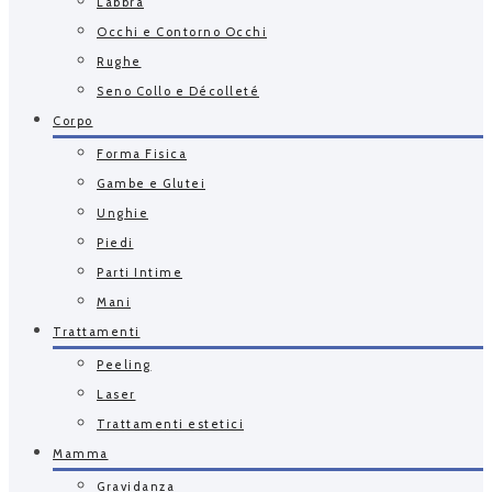
Labbra
Occhi e Contorno Occhi
Rughe
Seno Collo e Décolleté
Corpo
Forma Fisica
Gambe e Glutei
Unghie
Piedi
Parti Intime
Mani
Trattamenti
Peeling
Laser
Trattamenti estetici
Mamma
Gravidanza