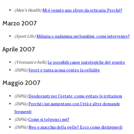
(Men’s Health)
Mi è venuto uno sfogo da orticaria. Perché?
Marzo 2007
(Sport Life)
Miliaria o sudamina nei bambini: come intervenire?
Aprile 2007
(Viversani e belli)
Le possibili cause patologiche del prurito
(DiPiù)
Sport e tanta acqua contro la cellulite
Maggio 2007
(DiPiù)
Deodoranti per l’estate: come evitare le irritazioni
(DiPiù)
Perché i nei aumentano con l’età e altre domande
frequenti
(DiPiù)
Come si tolgono i nei?
(DiPiù)
Neo o macchia della pelle? Ecco come distinguerli