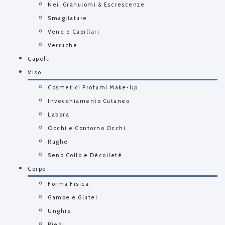
Nei, Granulomi & Escrescenze
Smagliature
Vene e Capillari
Verruche
Capelli
Viso
Cosmetici Profumi Make-Up
Invecchiamento Cutaneo
Labbra
Occhi e Contorno Occhi
Rughe
Seno Collo e Décolleté
Corpo
Forma Fisica
Gambe e Glutei
Unghie
Piedi