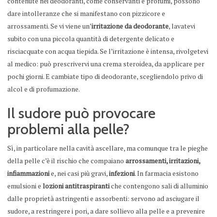
contenute nei deodoranti, come conservanti e profumi, possono
dare intolleranze che si manifestano con pizzicore e
arrossamenti. Se vi viene un’
irritazione da deodorante
, lavatevi
subito con una piccola quantità di detergente delicato e
risciacquate con acqua tiepida. Se l’irritazione è intensa, rivolgetevi
al medico: può prescrivervi una crema steroidea, da applicare per
pochi giorni. E cambiate tipo di deodorante, scegliendolo privo di
alcol e di profumazione.
Il sudore può provocare
problemi alla pelle?
Sì, in particolare nella cavità ascellare, ma comunque tra le pieghe
della pelle c’è il rischio che compaiano
arrossamenti, irritazioni,
infiammazioni
e, nei casi più gravi,
infezioni
. In farmacia esistono
emulsioni e
lozioni antitraspiranti
che contengono sali di alluminio
dalle proprietà astringenti e assorbenti: servono ad asciugare il
sudore, a restringere i pori, a dare sollievo alla pelle e a prevenire