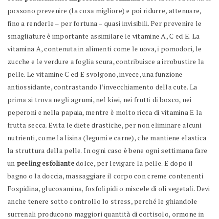
possono prevenire (la cosa migliore) e poi ridurre, attenuare,
fino a renderle – per fortuna – quasi invisibili. Per prevenire le
smagliature è importante assimilare le vitamine A, C ed E. La
vitamina A, contenuta in alimenti come le uova, i pomodori, le
zucche e le verdure a foglia scura, contribuisce a irrobustire la
pelle. Le vitamine C ed E svolgono, invece, una funzione
antiossidante, contrastando l’invecchiamento della cute. La
prima si trova negli agrumi, nel kiwi, nei frutti di bosco, nei
peperoni e nella papaia, mentre è molto ricca di vitamina E la
frutta secca. Evita le diete drastiche, per non eliminare alcuni
nutrienti, come la lisina (legumi e carne), che mantiene elastica
la struttura della pelle. In ogni caso è bene ogni settimana fare
un
peeling esfoliante
dolce, per levigare la pelle. E dopo il
bagno o la doccia, massaggiare il corpo con creme contenenti
Fospidina, glucosamina, fosfolipidi o miscele di oli vegetali. Devi
anche tenere sotto controllo lo stress, perché le ghiandole
surrenali producono maggiori quantità di cortisolo, ormone in