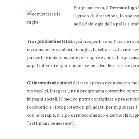
Per prima cosa, il
Dermatologo P
il grado di idratazione, lo spesso
nella fisiologia della pelle e st
Tra i
problemi estetici
, i più frequenti sono l’acne e i su
dicromiche, le cicatrici, le rughe, la seborrea, la cute sec
paziente è indispensabile per capire eventuali ripercussi
aspettative di miglioramento e per decidere le cure da e
Gli
inestetismi cutanei
del viso spesso riconoscono molt
molteplici, integrati, in un programma correttivo stret
impegni sociali. Il medico potrà consigliare e prescriver
i cosmetici e i fotoprotettori più adatti per migliorare
con le terapie, di tipo dermocosmetico e dermochirurgic
“settimane benessere”.