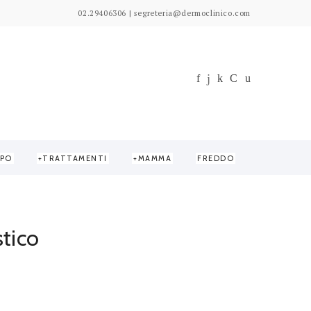
02.29406306 | segreteria@dermoclinico.com
PO
TRATTAMENTI
MAMMA
FREDDO
stico