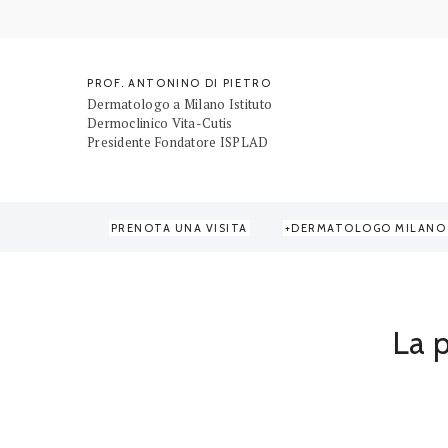
PROF. ANTONINO DI PIETRO
Dermatologo a Milano Istituto
Dermoclinico Vita-Cutis
Presidente Fondatore ISPLAD
PRENOTA UNA VISITA
DERMATOLOGO MILANO
Home
/
Dermatologia
/
La prima visita dal...
La p