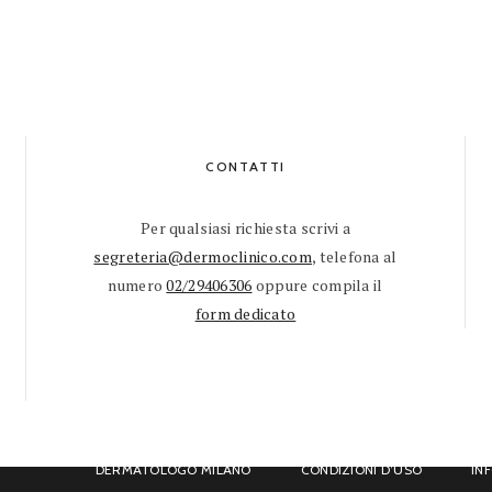
CONTATTI
Per qualsiasi richiesta scrivi a
segreteria@dermoclinico.com
, telefona al
numero
02/29406306
oppure compila il
form dedicato
DERMATOLOGO MILANO
CONDIZIONI D’USO
IN