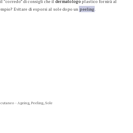
 “corredo” di consigli che il
dermatologo
plastico fornirà al
sempio? Evitare di esporsi al sole dopo un
peeling
.
,
,
cutaneo - Ageing
Peeling
Sole