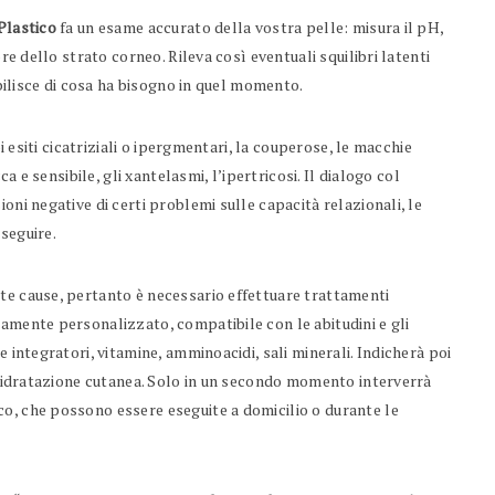
lastico
fa un esame accurato della vostra pelle: misura il pH,
re dello strato corneo. Rileva così eventuali squilibri latenti
abilisce di cosa ha bisogno in quel momento.
oi esiti cicatriziali o ipergmentari, la couperose, le macchie
ca e sensibile, gli xantelasmi, l’ipertricosi. Il dialogo col
oni negative di certi problemi sulle capacità relazionali, le
seguire.
e cause, pertanto è necessario effettuare trattamenti
tamente personalizzato, compatibile con le abitudini e gli
e integratori, vitamine, amminoacidi, sali minerali. Indicherà poi
 l’idratazione cutanea. Solo in un secondo momento interverrà
o, che possono essere eseguite a domicilio o durante le