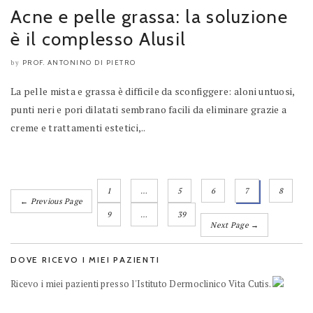
Acne e pelle grassa: la soluzione
è il complesso Alusil
PROF. ANTONINO DI PIETRO
by
La pelle mista e grassa è difficile da sconfiggere: aloni untuosi,
punti neri e pori dilatati sembrano facili da eliminare grazie a
creme e trattamenti estetici,..
1
…
5
6
7
8
← Previous Page
9
…
39
Next Page →
DOVE RICEVO I MIEI PAZIENTI
Ricevo i miei pazienti presso l'Istituto Dermoclinico Vita Cutis.