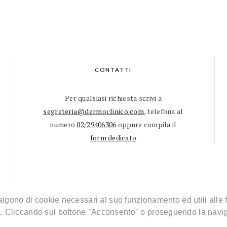
CONTATTI
Per qualsiasi richiesta scrivi a
segreteria@dermoclinico.com
, telefona al
numero
02/29406306
oppure compila il
form dedicato
valgono di cookie necessari al suo funzionamento ed utili alle fi
DERMATOLOGO MILANO
CONDIZIONI D’USO
IN
va. Cliccando sul bottone "Acconsento" o proseguendo la navig