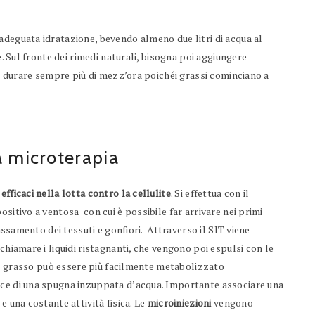
adeguata idratazione, bevendo almeno due litri di acqua al
e. Sul fronte dei rimedi naturali, bisogna poi aggiungere
eve durare sempre più di mezz’ora poichéi grassi cominciano a
a microterapia
fficaci nella lotta contro la cellulite
. Si effettua con il
ositivo a ventosa con cui è possibile far arrivare nei primi
lassamento dei tessuti e gonfiori. Attraverso il SIT viene
chiamare i liquidi ristagnanti, che vengono poi espulsi con le
, il grasso può essere più facilmente metabolizzato
ece di una spugna inzuppata d’acqua. Importante associare una
e una costante attività fisica. Le
microiniezioni
vengono