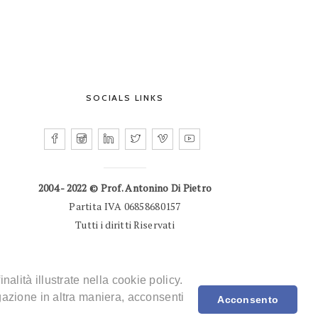
SOCIALS LINKS
2004 - 2022 © Prof. Antonino Di Pietro
Partita IVA 06858680157
Tutti i diritti Riservati
nalità illustrate nella cookie policy.
FORMATIVA PRIVACY
COOKIE POLICY
DISCLAIMER
azione in altra maniera, acconsenti
Acconsento