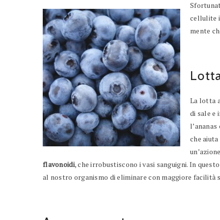
Sfortunat
cellulite
mente che
Lotta
La lotta 
di sale e
l’ananas 
che aiuta
un’azione
flavonoidi
, che irrobustiscono i vasi sanguigni. In ques
al nostro organismo di eliminare con maggiore facilità si