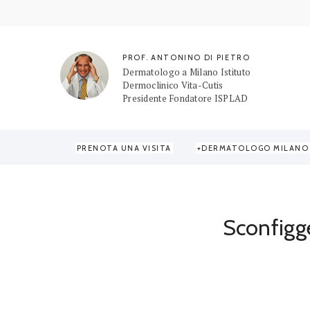
PROF. ANTONINO DI PIETRO
Dermatologo a Milano Istituto
Dermoclinico Vita-Cutis
Presidente Fondatore ISPLAD
PRENOTA UNA VISITA
DERMATOLOGO MILANO
Home
/
Inestetismi e Rimedi
/
Cellulite
/
Sconfiggere la
Sconfigge