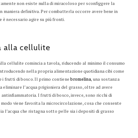
amente non esiste nulla di miracoloso per sconfiggere la
 in maniera definitiva. Per combatterla occorre avere bene in
 è necessario agire su più fronti.
 alla cellulite
alla cellulite comincia a tavola, riducendo al minimo il consumo
 introducendo nella propria alimentazione quotidiana cibi come
e i frutti di bosco. Il primo contiene
bromelina
, una sostanza
 a eliminare l’acqua prigioniera del grasso, oltre ad avere
 antinfiammatoria. I frutti di bosco, invece, sono ricchi di
to modo viene favorita la microcircolazione, cosa che consente
a l’acqua che ristagna sotto pelle sia i depositi di grasso