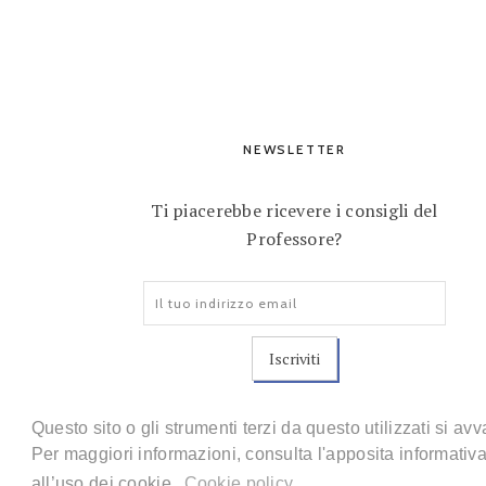
NEWSLETTER
Ti piacerebbe ricevere i consigli del
Professore?
Indirizzo
email:
Questo sito o gli strumenti terzi da questo utilizzati si av
Per maggiori informazioni, consulta l'apposita informati
all’uso dei cookie.
Cookie policy