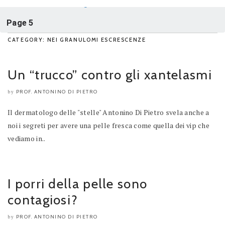
Home
/
Dermatologia
/
Nei Granulomi Escrescenze
/
Page 5
CATEGORY: NEI GRANULOMI ESCRESCENZE
Un “trucco” contro gli xantelasmi
PROF. ANTONINO DI PIETRO
by
Il dermatologo delle "stelle" Antonino Di Pietro svela anche a
noi i segreti per avere una pelle fresca come quella dei vip che
vediamo in..
I porri della pelle sono
contagiosi?
PROF. ANTONINO DI PIETRO
by