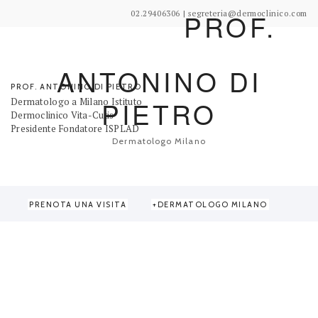
PROF.
02.29406306 | segreteria@dermoclinico.com
ANTONINO DI
PROF. ANTONINO DI PIETRO
Dermatologo a Milano Istituto
PIETRO
Dermoclinico Vita-Cutis
Presidente Fondatore ISPLAD
Dermatologo Milano
PRENOTA UNA VISITA
DERMATOLOGO MILANO
PATOLOGIE E INESTETISMI
CAPELLI
VISO
CORPO
TRATTAMENTI
MAMMA
FREDDO