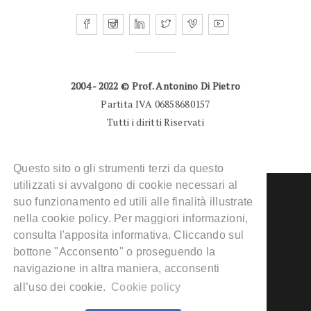
2004 - 2022 © Prof. Antonino Di Pietro
Partita IVA 06858680157
Tutti i diritti Riservati
Questo sito o gli strumenti terzi da questo
utilizzati si avvalgono di cookie necessari al
suo funzionamento ed utili alle finalità illustrate
nella cookie policy. Per maggiori informazioni,
consulta l'apposita informativa. Cliccando sul
DERMATOLOGO MILANO
bottone "Acconsento" o proseguendo la
CONDIZIONI D’USO
navigazione in altra maniera, acconsenti
INFORMATIVA PRIVACY
all’uso dei cookie.
Cookie policy
COOKIE POLICY