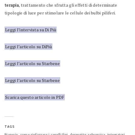
terapia
, trattamento che sfrutta gli effetti di determinate
tipologie di luce per stimolare le cellule dei bulbi piliferi.
Leggi l’intervista su Di Più
Leggi l’articolo su DiPiù
Leggi l’articolo su Starbene
Leggi l’articolo su Starbene
Scarica questo articolo in PDF
TAGS
,
,
,
Biorevis
come rinforzare i capelli fini
dermatite seborroica
integratori