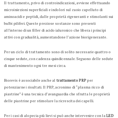
Il trattamento, privo di controindicazioni, avviene effettuando
microiniezioni superficiali e indolori sul cuoio capelluto di
aminoacidi e peptidi, dalle proprietà rigeneranti e stimolanti sui
bulbi piliferi. Queste preziose sostanze sono presenti
all’interno di un filler di acido ialuronico che libera i principi
attivi con gradualità, aumentandone l’azione biorigenerante.
Per un ciclo di trattamento sono di solito necessarie quattro o
cinque sedute, con cadenza quindicennale. Seguono delle sedute
di mantenimento ogni tre mesi circa.
Biorevis è associabile anche al
trattamento PRP
per
potenziarne i risultati. Il PRP, acronimo di “plasma ricco di
piastrine” è una tecnica d’avanguardia che sfrutta le proprietà
delle piastrine per stimolare la ricrescita dei capelli.
Per i casi di alopecia più lievi si può anche intervenire con la
LED