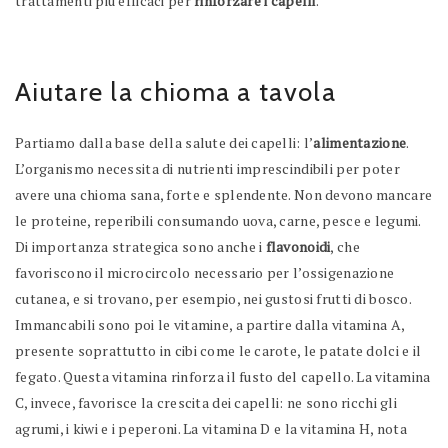
trattamenti più efficaci per
rinforzare i capelli
.
Aiutare la chioma a tavola
Partiamo dalla base della salute dei capelli: l’
alimentazione
.
L’organismo necessita di nutrienti imprescindibili per poter
avere una chioma sana, forte e splendente. Non devono mancare
le proteine, reperibili consumando uova, carne, pesce e legumi.
Di importanza strategica sono anche i
flavonoidi
, che
favoriscono il microcircolo necessario per l’ossigenazione
cutanea, e si trovano, per esempio, nei gustosi frutti di bosco.
Immancabili sono poi le vitamine, a partire dalla vitamina A,
presente soprattutto in cibi come le carote, le patate dolci e il
fegato. Questa vitamina rinforza il fusto del capello. La vitamina
C, invece, favorisce la crescita dei capelli: ne sono ricchi gli
agrumi, i kiwi e i peperoni. La vitamina D e la vitamina H, nota