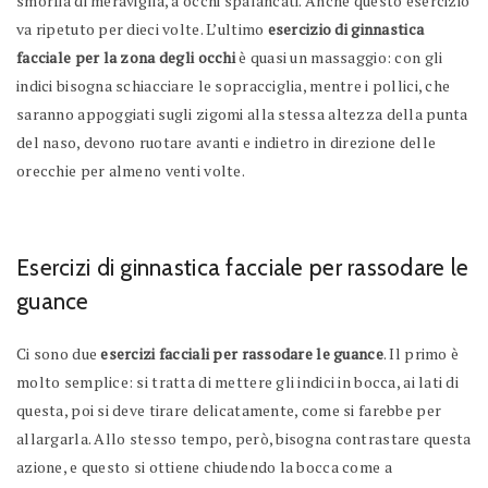
smorfia di meraviglia, a occhi spalancati. Anche questo esercizio
va ripetuto per dieci volte. L’ultimo
esercizio di ginnastica
facciale per la zona degli occhi
è quasi un massaggio: con gli
indici bisogna schiacciare le sopracciglia, mentre i pollici, che
saranno appoggiati sugli zigomi alla stessa altezza della punta
del naso, devono ruotare avanti e indietro in direzione delle
orecchie per almeno venti volte.
Esercizi di ginnastica facciale per rassodare le
guance
Ci sono due
esercizi facciali per rassodare le guance
. Il primo è
molto semplice: si tratta di mettere gli indici in bocca, ai lati di
questa, poi si deve tirare delicatamente, come si farebbe per
allargarla. Allo stesso tempo, però, bisogna contrastare questa
azione, e questo si ottiene chiudendo la bocca come a