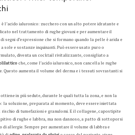
chi
to è l’acido ialuronico: zucchero con un alto potere idratante e
dicato nel trattamento di rughe giovani e per aumentare il
di segni d’espressione che si formano quando la pelle è arida e
 a sole e sostanze inquinanti. Può essere usato puro o
ulato, diventa un cocktail rivitalizzante, consigliato a
olilattico
che, come l’acido ialuronico, non cancella le rughe
 Questo aumenta il volume del derma e i tessuti sovrastanti si
si ottiene in più sedute, durante le quali tutta la zona, e non la
eo: la soluzione, preparata al momento, deve essere iniettata
rischio di tumefazioni e granulomi. E il collagene, capostipite
mpitivo di rughe e labbra, ma non dannoso, a patto di sottoporsi
o di allergie. Sempre per aumentare il volume di labbra e
tà di
adipe, prelevata da glutei
o cosce del paziente, viene