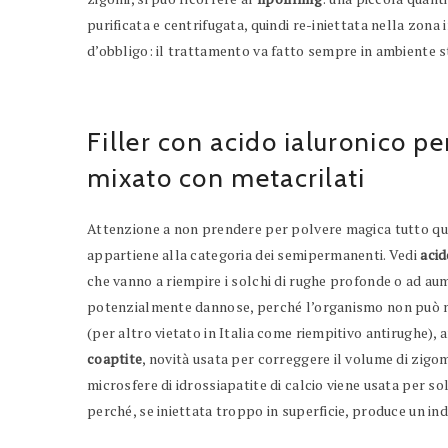
purificata e centrifugata, quindi re-iniettata nella zona
d’obbligo: il trattamento va fatto sempre in ambiente ster
Filler con acido ialuronico pe
mixato con metacrilati
Attenzione a non prendere per polvere magica tutto quel
appartiene alla categoria dei semipermanenti. Vedi
acid
che vanno a riempire i solchi di rughe profonde o ad aum
potenzialmente dannose, perché l’organismo non può me
(per altro vietato in Italia come riempitivo antirughe),
coaptite
, novità usata per correggere il volume di zigo
microsfere di idrossiapatite di calcio viene usata per so
perché, se iniettata troppo in superficie, produce un in