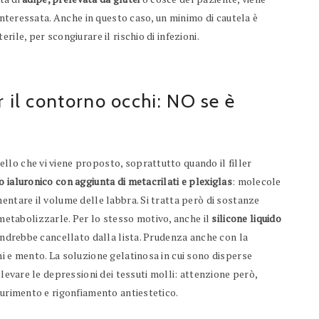
 interessata. Anche in questo caso, un minimo di cautela è
ile, per scongiurare il rischio di infezioni.
r il contorno occhi: NO se è
lo che vi viene proposto, soprattutto quando il filler
o ialuronico con aggiunta di metacrilati e plexiglas
: molecole
entare il volume delle labbra. Si tratta però di sostanze
tabolizzarle. Per lo stesso motivo, anche il
silicone liquido
 andrebbe cancellato dalla lista. Prudenza anche con la
mi e mento. La soluzione gelatinosa in cui sono disperse
llevare le depressioni dei tessuti molli: attenzione però,
durimento e rigonfiamento antiestetico.