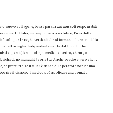
e di nuovo collagene, bensì
paralizza i muscoli responsabili
ressione. In Italia, in campo medico-estetico, l’uso della
ità solo per le rughe verticali che si formano al centro della
per altre rughe. Indipendentemente dal tipo di filler,
ionisti esperti (dermatologo, medico estetico, chirurgo
più, richiedono manualità corretta. Anche perché è vero che le
, soprattutto se il filler è denso o l’operatore non ha una
gerire il disagio, il medico può applicare una pomata