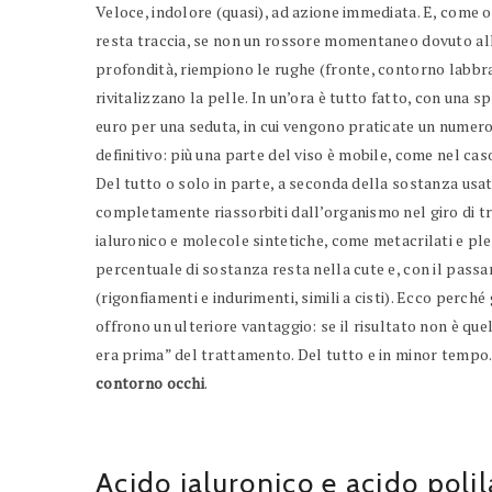
Veloce, indolore (quasi), ad azione immediata. E, come o
resta traccia, se non un rossore momentaneo dovuto alla 
profondità, riempiono le rughe (fronte, contorno labbr
rivitalizzano la pelle. In un’ora è tutto fatto, con una sp
euro per una seduta, in cui vengono praticate un numero di
definitivo: più una parte del viso è mobile, come nel cas
Del tutto o solo in parte, a seconda della sostanza usat
completamente riassorbiti dall’organismo nel giro di tr
ialuronico e molecole sintetiche, come metacrilati e ple
percentuale di sostanza resta nella cute e, con il pas
(rigonfiamenti e indurimenti, simili a cisti). Ecco perché 
offrono un ulteriore vantaggio: se il risultato non è quel
era prima” del trattamento. Del tutto e in minor tempo.
contorno occhi
.
Acido ialuronico e acido polil