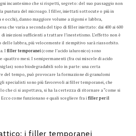
gni incantesimo che si rispetti, segreto: del suo passaggio non
puntura del microago. I filler, iniettati sottocute o più in
a e occhi), danno maggiore volume a zigomi e labbra,
esa che varia a seconda del tipo di filler iniettato: dai 400 ai 600
 iniezioni sufficienti a trattare l’inestetismo. L’effetto non è
o delle labbra, più velocemente il riempitivo sarà riassorbito.
a. I
filler temporanei
(come l’acido ialuronico) sono
e-quattro mesi. I semipermanenti (fra cui miscele di acido
xiglas) sono biodegradabili solo in parte: una certa
sare del tempo, può provocare la formazione di granulomi
gli specialisti sono più favorevoli ai filler temporanei, che
lo che ci si aspettava, si ha la certezza di ritornare a “come si
 Ecco come funzionano e quali scegliere fra i
filler per il
attico: i filler temporanei