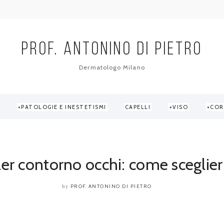
PROF. ANTONINO DI PIETRO
Dermatologo Milano
PATOLOGIE E INESTETISMI
CAPELLI
VISO
COR
orno Occhi
/
Filler contorno occhi: come...
ller contorno occhi: come sceglier
PROF. ANTONINO DI PIETRO
by