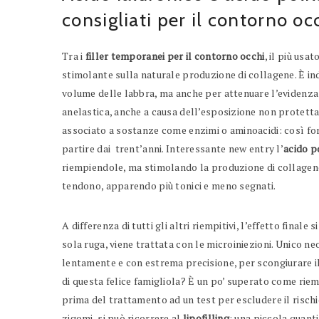
consigliati per il contorno oc
Tra i
filler temporanei per il contorno occhi
, il più usa
stimolante sulla naturale produzione di collagene. È in
volume delle labbra, ma anche per attenuare l’evidenza 
anelastica, anche a causa dell’esposizione non protetta
associato a sostanze come enzimi o aminoacidi: così form
partire dai trent’anni. Interessante new entry l’
acido p
riempiendole, ma stimolando la produzione di collagene.
tendono, apparendo più tonici e meno segnati.
A differenza di tutti gli altri riempitivi, l’effetto finale 
sola ruga, viene trattata con le microiniezioni. Unico n
lentamente e con estrema precisione, per scongiurare il 
di questa felice famigliola? È un po’ superato come rie
prima del trattamento ad un test per escludere il rischi
zigomi, si può ricorrere al
lipofilling
: una piccola quanti