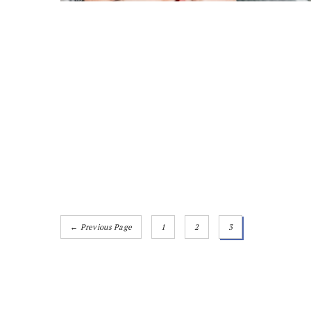
← Previous Page
1
2
3