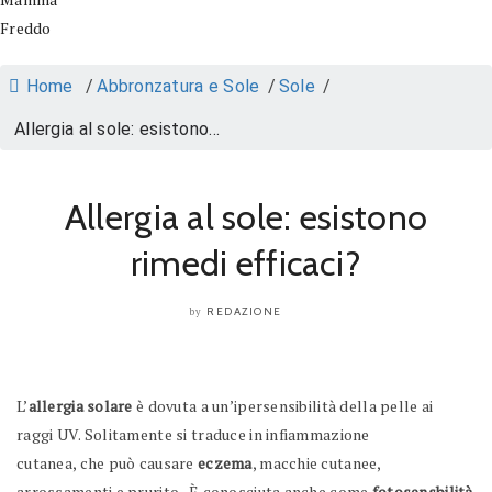
Freddo
Home
/
Abbronzatura e Sole
/
Sole
/
Allergia al sole: esistono...
Allergia al sole: esistono
rimedi efficaci?
REDAZIONE
by
L’
allergia solare
è dovuta a un’ipersensibilità della pelle ai
raggi UV. Solitamente si traduce in infiammazione
cutanea, che può causare
eczema
, macchie cutanee,
arrossamenti e prurito
.
È conosciuta anche come
fotosensbilità