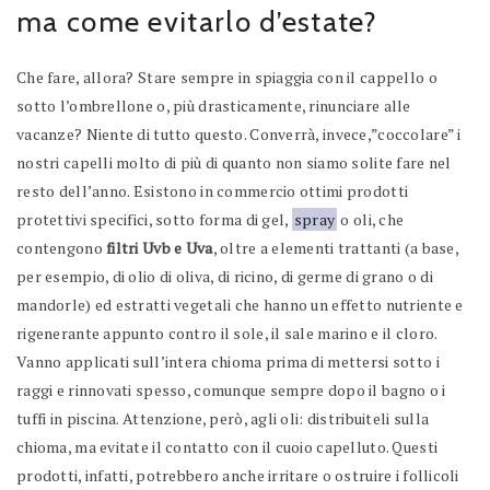
ma come evitarlo d’estate?
Che fare, allora? Stare sempre in spiaggia con il cappello o
sotto l’ombrellone o, più drasticamente, rinunciare alle
vacanze? Niente di tutto questo. Converrà, invece,”coccolare” i
nostri capelli molto di più di quanto non siamo solite fare nel
resto dell’anno. Esistono in commercio ottimi prodotti
protettivi specifici, sotto forma di gel,
spray
o oli, che
contengono
filtri Uvb e Uva
, oltre a elementi trattanti (a base,
per esempio, di olio di oliva, di ricino, di germe di grano o di
mandorle) ed estratti vegetali che hanno un effetto nutriente e
rigenerante appunto contro il sole, il sale marino e il cloro.
Vanno applicati sull’intera chioma prima di mettersi sotto i
raggi e rinnovati spesso, comunque sempre dopo il bagno o i
tuffi in piscina. Attenzione, però, agli oli: distribuiteli sulla
chioma, ma evitate il contatto con il cuoio capelluto. Questi
prodotti, infatti, potrebbero anche irritare o ostruire i follicoli