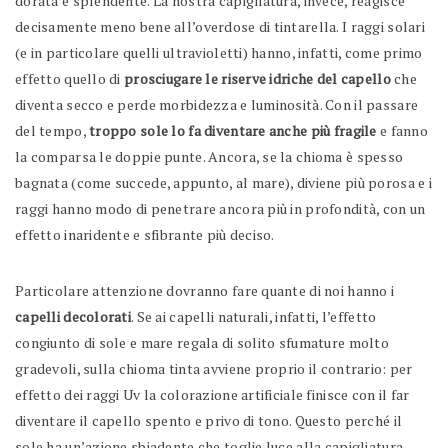
dorata e splendente. La nostra capigliatura, invece, reagisce
decisamente meno bene all’overdose di tintarella. I raggi solari
(e in particolare quelli ultravioletti) hanno, infatti, come primo
effetto quello di
prosciugare le riserve idriche del capello
che
diventa secco e perde morbidezza e luminosità. Con il passare
del tempo,
troppo sole lo fa diventare anche più fragile
e fanno
la comparsa le doppie punte. Ancora, se la chioma è spesso
bagnata (come succede, appunto, al mare), diviene più porosa e i
raggi hanno modo di penetrare ancora più in profondità, con un
effetto inaridente e sfibrante più deciso.
Particolare attenzione dovranno fare quante di noi hanno i
capelli decolorati
. Se ai capelli naturali, infatti, l’effetto
congiunto di sole e mare regala di solito sfumature molto
gradevoli, sulla chioma tinta avviene proprio il contrario: per
effetto dei raggi Uv la colorazione artificiale finisce con il far
diventare il capello spento e privo di tono. Questo perché il
sole ha un’azione sbiadente che toglie luce alla capigliatura