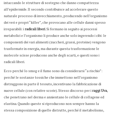
intaccando le strutture di sostegno che danno compattezza
all’epidermide. Il secondo contribuisce ad accelerare questo
naturale processo di invecchiamento, producendo nell’organismo
dei veri e propri “killer”, che provocano alle cellule danni spesso
irreparabili: i
radicali liberi
. Si formano in seguito ai processi
metabolici e l’organismo li produce anche solo ingerendo i cibi: le
componenti dei vari alimenti (zuccheri, grassi, proteine) vengono
trasformate in energia, ma durante questa trasformazione le
molecole scisse producono anche degli scarti, e questi sono i
radicali liberi.
Ecco perché lo smog e il fumo sono da considerarsi “a rischio”:
perché le sostanze tossiche che immettono nell’organismo
distruggono in parte il tessuto, incentivano la fabbricazione di
nuove cellule (con relative scorie). Stesso discorso per i
raggi Uva
,
che penetrano nel derma e annientano le cellule di collagene ed
elastina. Quando queste si riproducono non sempre hanno la
stessa composizione di quelle distrutte, perché il metabolismo,