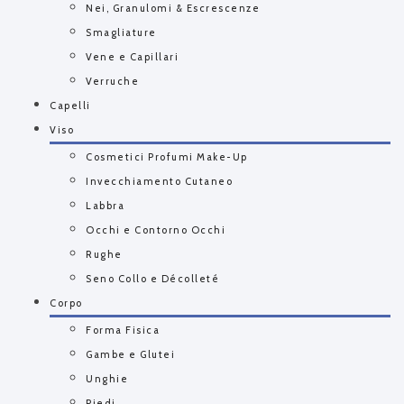
Nei, Granulomi & Escrescenze
Smagliature
Vene e Capillari
Verruche
Capelli
Viso
Cosmetici Profumi Make-Up
Invecchiamento Cutaneo
Labbra
Occhi e Contorno Occhi
Rughe
Seno Collo e Décolleté
Corpo
Forma Fisica
Gambe e Glutei
Unghie
Piedi