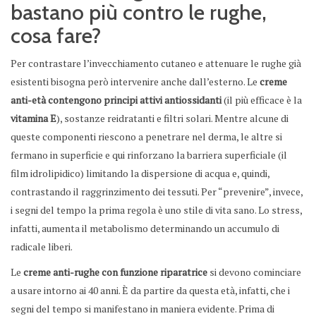
bastano più contro le rughe,
cosa fare?
Per contrastare l’invecchiamento cutaneo e attenuare le rughe già
esistenti bisogna però intervenire anche dall’esterno. Le
creme
anti-età contengono principi attivi antiossidanti
(il più efficace è la
vitamina E
), sostanze reidratanti e filtri solari. Mentre alcune di
queste componenti riescono a penetrare nel derma, le altre si
fermano in superficie e qui rinforzano la barriera superficiale (il
film idrolipidico) limitando la dispersione di acqua e, quindi,
contrastando il raggrinzimento dei tessuti. Per “prevenire”, invece,
i segni del tempo la prima regola è uno stile di vita sano. Lo stress,
infatti, aumenta il metabolismo determinando un accumulo di
radicale liberi.
Le
creme anti-rughe con funzione riparatrice
si devono cominciare
a usare intorno ai 40 anni. È da partire da questa età, infatti, che i
segni del tempo si manifestano in maniera evidente. Prima di