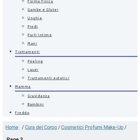
Forma Fisica
Gambe e Glutei
Unghie
Piedi
Parti Intime
Mani
Trattamenti
Peeling
Laser
Trattamenti estetici
Mamma
Gravidanza
Bambini
Freddo
Home
/
Cura del Corpo
/
Cosmetici Profumi Make-Up
/
Page 3