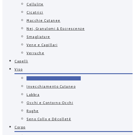
Cellulite
Cicatrici
Macchie Cutanee
Nei, Granulomi & Escrescenze
Smagliature
Vene e Capillari
Verruche
Capelli
Viso
Cosmetici Profumi Make-Up
Invecchiamento Cutaneo
Labbra
Occhi e Contorno Occhi
Rughe
Seno Collo e Décolleté
Corpo