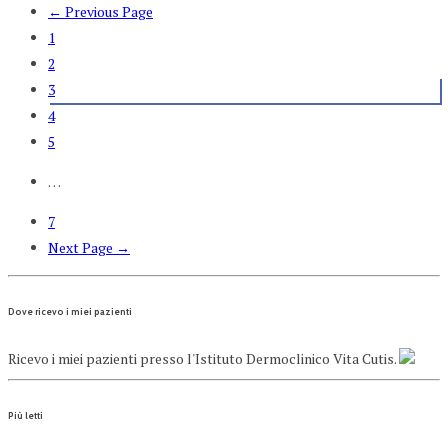
← Previous Page
1
2
3
4
5
…
7
Next Page →
Dove ricevo i miei pazienti
Ricevo i miei pazienti presso l'Istituto Dermoclinico Vita Cutis.
Più letti