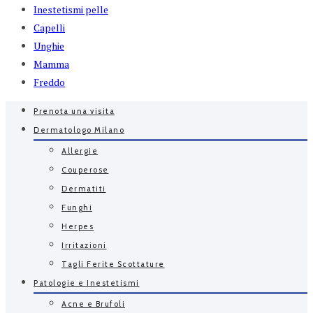
Inestetismi pelle
Capelli
Unghie
Mamma
Freddo
Prenota una visita
Dermatologo Milano
Allergie
Couperose
Dermatiti
Funghi
Herpes
Irritazioni
Tagli Ferite Scottature
Patologie e Inestetismi
Acne e Brufoli