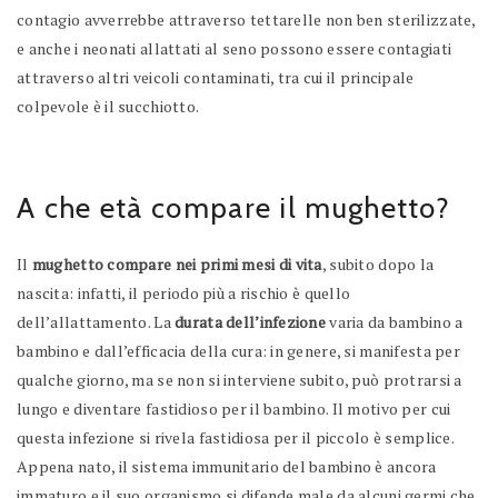
contagio avverrebbe attraverso tettarelle non ben sterilizzate,
e anche i neonati allattati al seno possono essere contagiati
attraverso altri veicoli contaminati, tra cui il principale
colpevole è il succhiotto.
A che età compare il mughetto?
Il
mughetto compare nei primi mesi di vita
, subito dopo la
nascita: infatti, il periodo più a rischio è quello
dell’allattamento. La
durata dell’infezione
varia da bambino a
bambino e dall’efficacia della cura: in genere, si manifesta per
qualche giorno, ma se non si interviene subito, può protrarsi a
lungo e diventare fastidioso per il bambino. Il motivo per cui
questa infezione si rivela fastidiosa per il piccolo è semplice.
Appena nato, il sistema immunitario del bambino è ancora
immaturo e il suo organismo si difende male da alcuni germi che