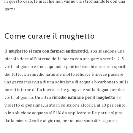
in questo caso, le macchie non vanno via strofinandole con una
garza.
Come curare il mughetto
Il
mughetto si cura con farmaci antimicotici
, spalmandone una
piccola dose all’interno della bocca con una garza sterile, 2-3
volte al giorno e fino a quando i puntini bianchi non sono spariti
del tutto. Un rimedio naturale molto efficace è invece passare
una garza imbevuta di una soluzione di acqua e bicarbonato sulle
pareti interne della bocca, sulle gengive e sulla lingua, per due
volte al giorno. Un altro
rimedio naturale per il mughetto
è il
violetto di genziana, usato in soluzione alcolica al 10 per cento
o in soluzione acquosa all’1% da applicare sulle parti colpite
dalla micosi 2 volte al giorno, per un massimo di 3-4 giorni.