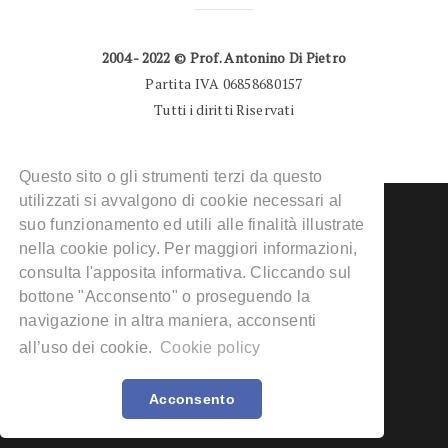
2004 - 2022 © Prof. Antonino Di Pietro
Partita IVA 06858680157
Tutti i diritti Riservati
Questo sito o gli strumenti terzi da questo
utilizzati si avvalgono di cookie necessari al
suo funzionamento ed utili alle finalità illustrate
nella cookie policy. Per maggiori informazioni,
consulta l'apposita informativa. Cliccando sul
DERMATOLOGO MILANO
bottone "Acconsento" o proseguendo la
CONDIZIONI D’USO
navigazione in altra maniera, acconsenti
INFORMATIVA PRIVACY
all’uso dei cookie.
Cookie policy
COOKIE POLICY
Acconsento
DISCLAIMER